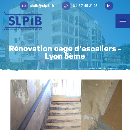
slpib@slpib.fr
04 37 45 31 25
Rénovation cage d'escaliers -
Lyon 5ème