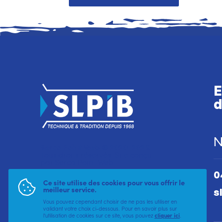
E
d
N
Serco Point Web © 2020-2026
.
Tous droits réservés. Site conçu
par
Serco Point Web
.
0
Ce site utilise des cookies pour vous offrir le
meilleur service.
s
Vous pouvez cependant choisir de ne pas les utiliser en
validant votre choix ci-dessous. Pour en savoir plus sur
l'utilisation de cookies sur ce site, vous pouvez
cliquer ici
.